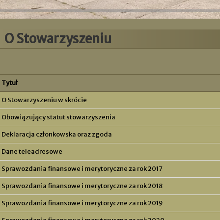
O Stowarzyszeniu
Tytuł
O Stowarzyszeniu w skrócie
Obowiązujący statut stowarzyszenia
Deklaracja członkowska oraz zgoda
Dane teleadresowe
Sprawozdania finansowe i merytoryczne za rok 2017
Sprawozdania finansowe i merytoryczne za rok 2018
Sprawozdania finansowe i merytoryczne za rok 2019