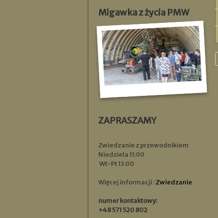
Migawka z życia PMW
ZAPRASZAMY
Zwiedzanie z przewodnikiem
Niedziela 11:00
Wt-Pt 13:00
Więcej informacji :
Zwiedzanie
numer kontaktowy:
+48 571 520 802