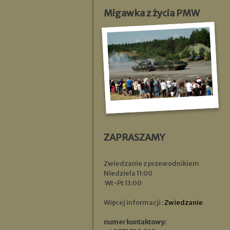
Migawka z życia PMW
ZAPRASZAMY
Zwiedzanie z przewodnikiem
Niedziela 11:00
Wt-Pt 13:00
Więcej informacji :
Zwiedzanie
numer kontaktowy: