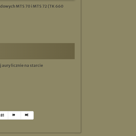
hodowych MTS 70 i MTS 72 (TK 660
 aury licznie na starcie
81