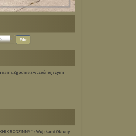
5
Filtr
a nami. Zgodnie z wcześniejszymi
 PIKNIK RODZINNY" z Wojskami Obrony