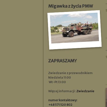
..
Migawka z życia PMW
..
ZAPRASZAMY
Zwiedzanie z przewodnikiem
Niedziela 11:00
Wt-Pt 13:00
Więcej informacji :
Zwiedzanie
numer kontaktowy:
+48 571 520 802