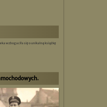
teka wzbogaciła się o unikalną książkę
samochodowych.