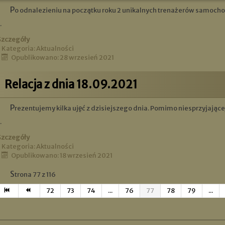
Po odnalezieniu na początku roku 2 unikalnych trenażerów samoc
.
Szczegóły
Kategoria:
Aktualności
Opublikowano: 28 wrzesień 2021
Relacja z dnia 18.09.2021
Prezentujemy kilka ujęć z dzisiejszego dnia. Pomimo niesprzyjającej
.
Szczegóły
Kategoria:
Aktualności
Opublikowano: 18 wrzesień 2021
Strona 77 z 116
72
73
74
...
76
77
78
79
...