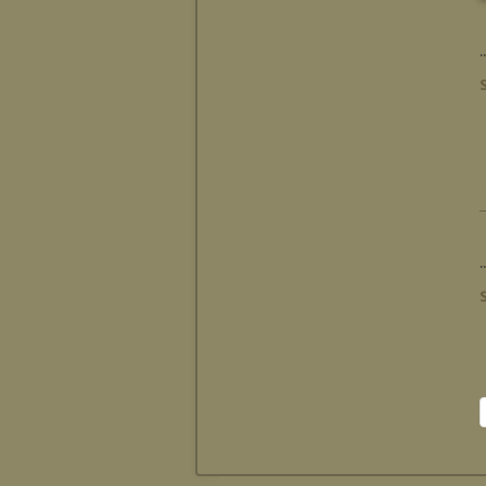
..
..