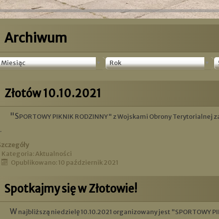
Archiwum
Miesiąc
Rok
Złotów 10.10.2021
"SPORTOWY PIKNIK RODZINNY" z Wojskami Obrony Terytorialnej z
.
Szczegóły
Kategoria:
Aktualności
Opublikowano: 10 październik 2021
Spotkajmy się w Złotowie!
W najbliższą niedzielę 10.10.2021 organizowany jest "SPORTOWY