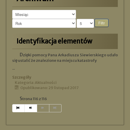
Filtr
Identyfikacja elementów
Dzięki pomocy Pana Arkadiusza Siewierskiego udało
się ustalić że znalezione na miejscu katastrofy
...
Szczegóły
Kategoria:
Aktualności
Opublikowano: 29 listopad 2017
Strona 116 z 116