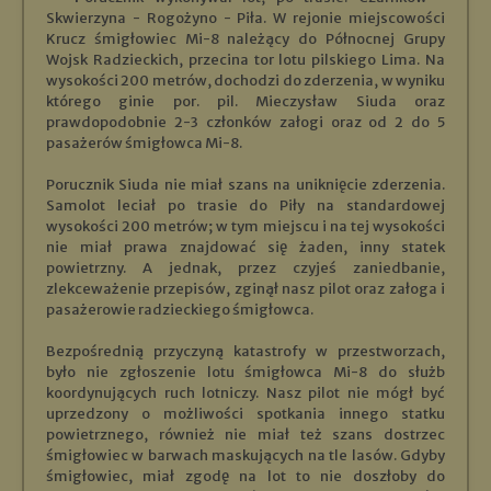
Skwierzyna - Rogożyno - Piła. W rejonie miejscowości
Krucz śmigłowiec Mi-8 należący do Północnej Grupy
Wojsk Radzieckich, przecina tor lotu pilskiego Lima. Na
wysokości 200 metrów, dochodzi do zderzenia, w wyniku
którego ginie por. pil. Mieczysław Siuda oraz
prawdopodobnie 2-3 członków załogi oraz od 2 do 5
pasażerów śmigłowca Mi-8.
Porucznik Siuda nie miał szans na uniknięcie zderzenia.
Samolot leciał po trasie do Piły na standardowej
wysokości 200 metrów; w tym miejscu i na tej wysokości
nie miał prawa znajdować się żaden, inny statek
powietrzny. A jednak, przez czyjeś zaniedbanie,
zlekceważenie przepisów, zginął nasz pilot oraz załoga i
pasażerowie radzieckiego śmigłowca.
Bezpośrednią przyczyną katastrofy w przestworzach,
było nie zgłoszenie lotu śmigłowca Mi-8 do służb
koordynujących ruch lotniczy. Nasz pilot nie mógł być
uprzedzony o możliwości spotkania innego statku
powietrznego, również nie miał też szans dostrzec
śmigłowiec w barwach maskujących na tle lasów. Gdyby
śmigłowiec, miał zgodę na lot to nie doszłoby do