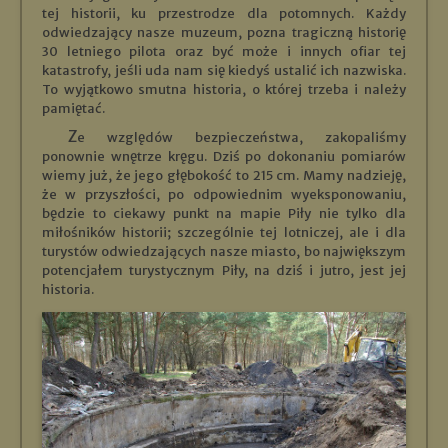
tej historii, ku przestrodze dla potomnych. Każdy
odwiedzający nasze muzeum, pozna tragiczną historię
30 letniego pilota oraz być może i innych ofiar tej
katastrofy, jeśli uda nam się kiedyś ustalić ich nazwiska.
To wyjątkowo smutna historia, o której trzeba i należy
pamiętać.
Ze względów bezpieczeństwa, zakopaliśmy
ponownie wnętrze kręgu. Dziś po dokonaniu pomiarów
wiemy już, że jego głębokość to 215 cm. Mamy nadzieję,
że w przyszłości, po odpowiednim wyeksponowaniu,
będzie to ciekawy punkt na mapie Piły nie tylko dla
miłośników historii; szczególnie tej lotniczej, ale i dla
turystów odwiedzających nasze miasto, bo największym
potencjałem turystycznym Piły, na dziś i jutro, jest jej
historia.