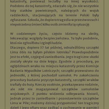
katastrofy, ponieważ leciałby na innej wysokości.
Podobno do tej katastrofy, zdarzało się, że nie wszystkie
loty statków powietrznych, należących do wojsk
radzieckich, stacjonujących na terenie Polski były
zgłaszane. Szkoda, że dopiero tragedia w przestworzach i
niepotrzebna śmierć kilku osób zmieniła tą sytuację.
W codziennym życiu, często idziemy na skróty,
lekceważąc względy bezpieczeństwa. Tu było podobnie,
ktoś nie zgłosiłlotu i zginęli ludzie.
Dlaczego, dopiero 37 lat później, odnaleźliśmy szczątki
Lima 6bis na byłym pilskim lotnisku? Prawdopodobnie
jest to efekt, czyjegoś zaniedbania. Jego tragiczne skutki
zostały ukryte na dnie kręgu. Zgodnie z procedurą, po
oględzinach wraku na miejscu katastrofy przez Komisje
Badania Wypadków Lotniczych; szczątki przewożono do
jednostki, z której pochodził samolot. Po zakończeniu
procedury badania przyczyn katastrofy, szczątki wraków
trafiały do huty. Rzeczy osobiste, przekazywano rodzinie,
ale nikt nie magazynował szczątków samolotów
wojskowych. Z punktu widzenia odkrywania historii,
jednak przez to zaniedbanie i pozostawienie szczątków
Lima w Pile; możemy dzisiaj przypomnieć ten tragiczny
dzień i jego ofiary oraz zadbać o zachowanie w pamięci