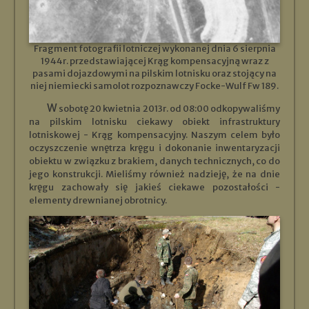
Fragment fotografii lotniczej wykonanej dnia 6 sierpnia
1944r. przedstawiającej Krąg kompensacyjną wraz z
pasami dojazdowymi na pilskim lotnisku oraz stojący na
niej niemiecki samolot rozpoznawczy Focke-Wulf Fw 189.
W sobotę 20 kwietnia 2013r. od 08:00 odkopywaliśmy
na pilskim lotnisku ciekawy obiekt infrastruktury
lotniskowej - Krąg kompensacyjny. Naszym celem było
oczyszczenie wnętrza kręgu i dokonanie inwentaryzacji
obiektu w związku z brakiem, danych technicznych, co do
jego konstrukcji. Mieliśmy również nadzieję, że na dnie
kręgu zachowały się jakieś ciekawe pozostałości -
elementy drewnianej obrotnicy.