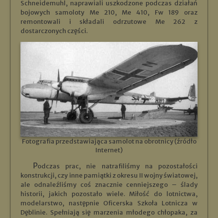
Schneidemuhl, naprawiali uszkodzone podczas działań
bojowych samoloty Me 210, Me 410, Fw 189 oraz
remontowali i składali odrzutowe Me 262 z
dostarczonych części.
Fotografia przedstawiająca samolot na obrotnicy (źródło
Internet)
Podczas prac, nie natrafiliśmy na pozostałości
konstrukcji, czy inne pamiątki z okresu II wojny światowej,
ale odnaleźliśmy coś znacznie cenniejszego – ślady
historii, jakich pozostało wiele. Miłość do lotnictwa,
modelarstwo, następnie Oficerska Szkoła Lotnicza w
Dęblinie. Spełniają się marzenia młodego chłopaka, za