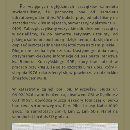
Po wstępnych oględzinach szczątków samolotu
stwierdziliśmy, że pochodzą one od samolotu
odrzutowego Lim 6bis. W trakcie prac, odnaleźliśmy na
szczątkach w kilku miejscach, numer seryjny płatowca 1F-
0109. Zabezpieczyliśmy wszystkie odnalezione szczątki;
wiedzieliśmy, że po numerze seryjnym ustalimy, od
jakiego samolotu pochodzą i dzięki temu, uda się do nich
dopisać jeszcze jedną historię lotnictwa na ziemi pilskiej.
Długo nie trzeba było czekać. Następnego dnia rano,
otrzymałem ciekawą informację od pasjonata lotnictwa
ks. Roberta Kulczyńskiego SDB, który brał udział w
pracach przy kręgu, że są to szczątki Lima 6bis, który 4
sierpnia 1976 roku zderzył się w powietrzu z radzieckim
śmigłowcem Mi-8.
W katastrofie zginął por. pil. Mieczysław Siuda ur.
09.02.1946r. w m. Łobżenica, absolwent OSL w Dęblinie z
03.11.1968r. dowódca klucza eskadry lotniczej 6 pułku
lotnictwa szturmowego w Pile. Pilot 1 klasy. Nalot 1009
godz. na samolotach Lim-1, Lim 2, Lim 6bis. Nalot na
samolocie Lim 6bis 512 godzin.