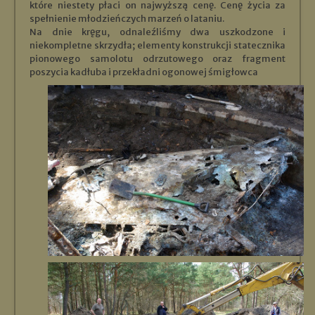
które niestety płaci on najwyższą cenę. Cenę życia za
spełnienie młodzieńczych marzeń o lataniu.
Na dnie kręgu, odnaleźliśmy dwa uszkodzone i
niekompletne skrzydła; elementy konstrukcji statecznika
pionowego samolotu odrzutowego oraz fragment
poszycia kadłuba i przekładni ogonowej śmigłowca