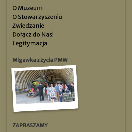
O Muzeum
O Stowarzyszeniu
Zwiedzanie
Dołącz do Nas!
Legitymacja
Migawka z życia PMW
ZAPRASZAMY