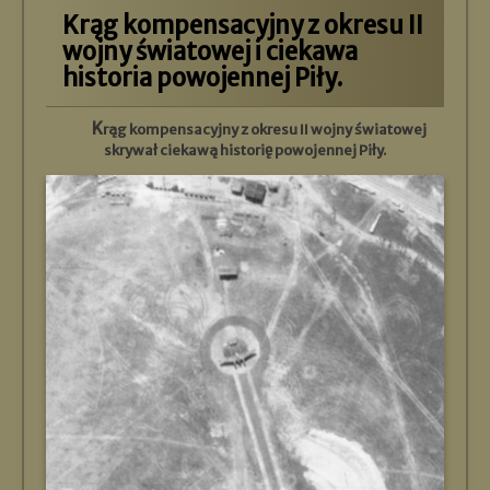
Krąg kompensacyjny z okresu II
wojny światowej i ciekawa
historia powojennej Piły.
Krąg kompensacyjny z okresu II wojny światowej
skrywał ciekawą historię powojennej Piły.