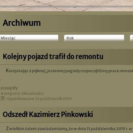
Archiwum
Miesiąc
Rok
Kolejny pojazd trafił do remontu
Korzystając z pięknej, jesiennej pogody rozpoczęliśmy prace remo
.
Szczegóły
Kategoria:
Aktualności
Opublikowano: 21 październik 2019
Odszedł Kazimierz Pinkowski
Z wielkim żalem zawiadamiamy, że w dniu 13 października 2019 r. w