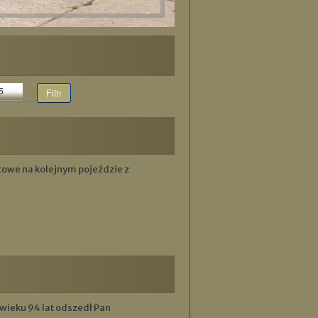
5
Filtr
ntowe na kolejnym pojeździe z
 wieku 94 lat odszedł Pan