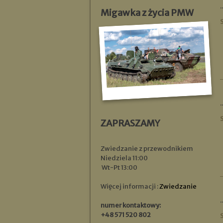
..
Migawka z życia PMW
..
ZAPRASZAMY
Zwiedzanie z przewodnikiem
Niedziela 11:00
Wt-Pt 13:00
Więcej informacji :
Zwiedzanie
..
numer kontaktowy:
+48 571 520 802