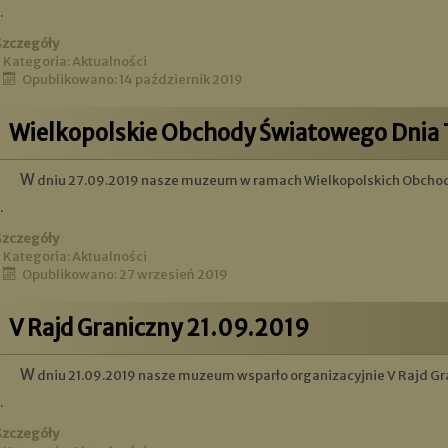
.
Szczegóły
Kategoria:
Aktualności
Opublikowano: 14 październik 2019
Wielkopolskie Obchody Światowego Dnia 
W dniu 27.09.2019 nasze muzeum w ramach Wielkopolskich Obcho
.
Szczegóły
Kategoria:
Aktualności
Opublikowano: 27 wrzesień 2019
V Rajd Graniczny 21.09.2019
W dniu 21.09.2019 nasze muzeum wsparło organizacyjnie V Rajd Gr
.
Szczegóły