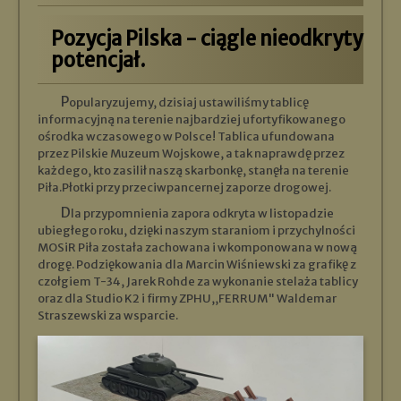
Pozycja Pilska - ciągle nieodkryty
potencjał.
Popularyzujemy, dzisiaj ustawiliśmy tablicę
informacyjną na terenie najbardziej ufortyfikowanego
ośrodka wczasowego w Polsce! Tablica ufundowana
przez Pilskie Muzeum Wojskowe, a tak naprawdę przez
każdego, kto zasilił naszą skarbonkę, stanęła na terenie
Piła.Płotki przy przeciwpancernej zaporze drogowej.
Dla przypomnienia zapora odkryta w listopadzie
ubiegłego roku, dzięki naszym staraniom i przychylności
MOSiR Piła została zachowana i wkomponowana w nową
drogę. Podziękowania dla Marcin Wiśniewski za grafikę z
czołgiem T-34, Jarek Rohde za wykonanie stelaża tablicy
oraz dla Studio K2 i firmy ZPHU,,FERRUM" Waldemar
Straszewski za wsparcie.