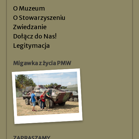
O Muzeum
O Stowarzyszeniu
Zwiedzanie
Dołącz do Nas!
Legitymacja
Migawka z życia PMW
ZAPRASZAMY